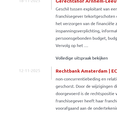
18-11-2025
Gerechtshof Arnhem-Leeuw
Geschil tussen exploitant van e
franchisegever tekortgeschoten 
het verzorgen van de financiële z
inspanningsverplichting, inform
persoonsgebonden budget, budg
Vervolg op het …
Volledige uitspraak bekijken
12-11-2025
Rechtbank Amsterdam | EC
non-concurrentiebeding en relat
geschorst. Door de wijzigingen d
doorgevoerd is de rechtspositie 
franchisegever heeft haar franc
voorafgaand aan de onderteken