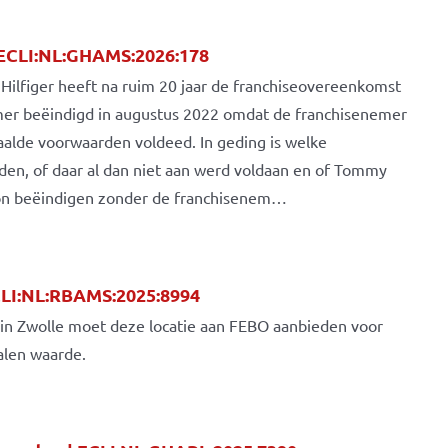
ECLI:NL:GHAMS:2026:178
lfiger heeft na ruim 20 jaar de franchiseovereenkomst
mer beëindigd in augustus 2022 omdat de franchisenemer
aalde voorwaarden voldeed. In geding is welke
en, of daar al dan niet aan werd voldaan en of Tommy
on beëindigen zonder de franchisenem…
LI:NL:RBAMS:2025:8994
in Zwolle moet deze locatie aan FEBO aanbieden voor
alen waarde.