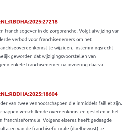
I:NL:RBDHA:2025:27218
n franchisegever in de zorgbranche. Volgt afwijzing van
derde verbod voor franchisenemers om het
ranchiseovereenkomst te wijzigen. Instemmingsrecht
elijk geworden dat wijzigingsvoorstellen van
t geen enkele franchisenemer na invoering daarva…
I:NL:RBDHA:2025:18604
der van twee vennootschappen die inmiddels failliet zijn.
schappen verschillende overeenkomsten gesloten in het
en franchiseformule. Volgens eiseres heeft gedaagde
ultaten van de franchiseformule (doelbewust) te