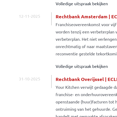
Volledige uitspraak bekijken
12-11-2025
Rechtbank Amsterdam | EC
Franchiseovereenkomst voor vijf 
worden tenzij een verbeterplan w
verbeterplan. Het niet verlengen
onrechtmatig of naar maatstaven 
reconventie gestelde tekortkom
Volledige uitspraak bekijken
31-10-2025
Rechtbank Overijssel | EC
Your Kitchen verwijt gedaagde dat
franchise- en onderhuurovereenk
openstaande (huur)facturen tot h
ontruiming van het gehuurde. Ged
handelt met gemaakte afspraken.