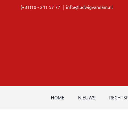
Ga
(+31)10 - 241 57 77
|
info@ludwigvandam.nl
naar
inhoud
HOME
NIEUWS
RECHTS