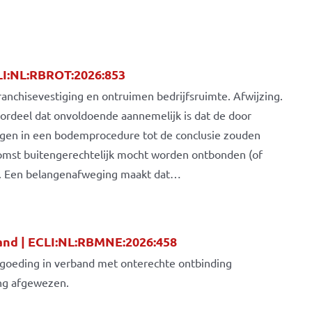
LI:NL:RBROT:2026:853
franchisevestiging en ontruimen bedrijfsruimte. Afwijzing.
oordeel dat onvoldoende aannemelijk is dat de door
ngen in een bodemprocedure tot de conclusie zouden
omst buitengerechtelijk mocht worden ontbonden (of
. Een belangenafweging maakt dat…
nd | ECLI:NL:RBMNE:2026:458
rgoeding in verband met onterechte ontbinding
ng afgewezen.