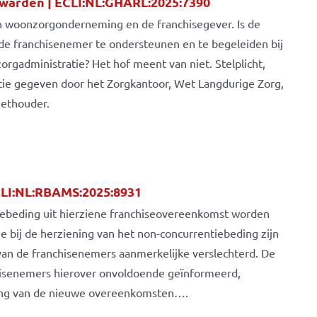
arden | ECLI:NL:GHARL:2025:7390
en woonzorgonderneming en de franchisegever. Is de
de franchisenemer te ondersteunen en te begeleiden bij
orgadministratie? Het hof meent van niet. Stelplicht,
atie gegeven door het Zorgkantoor, Wet Langdurige Zorg,
ethouder.
LI:NL:RBAMS:2025:8931
iebeding uit hierziene franchiseovereenkomst worden
ie bij de herziening van het non-concurrentiebeding zijn
van de franchisenemers aanmerkelijke verslechterd. De
hisenemers hierover onvoldoende geïnformeerd,
ing van de nieuwe overeenkomsten….