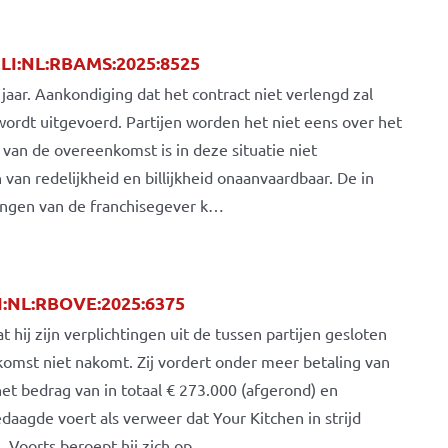
LI:NL:RBAMS:2025:8525
jaar. Aankondiging dat het contract niet verlengd zal
ordt uitgevoerd. Partijen worden het niet eens over het
 van de overeenkomst is in deze situatie niet
van redelijkheid en billijkheid onaanvaardbaar. De in
ingen van de franchisegever k…
LI:NL:RBOVE:2025:6375
 hij zijn verplichtingen uit de tussen partijen gesloten
omst niet nakomt. Zij vordert onder meer betaling van
et bedrag van in totaal € 273.000 (afgerond) en
aagde voert als verweer dat Your Kitchen in strijd
 Voorts beroept hij zich op …