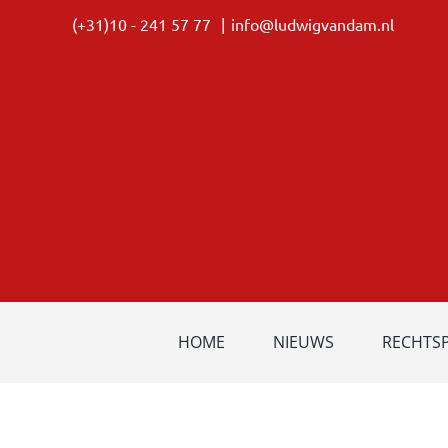
Ga
(+31)10 - 241 57 77
|
info@ludwigvandam.nl
naar
inhoud
HOME
NIEUWS
RECHTS