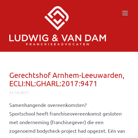
Ga
naar
inhoud
Gerechtshof Arnhem-Leeuwarden,
ECLI:NL:GHARL:2017:9471
31-10-2017
Samenhangende overeenkomsten?
Sportschool heeft franchiseovereenkomst gesloten
met onderneming (franchisegever) die een
zogenoemd bodycheck-project had opgezet. Eén van