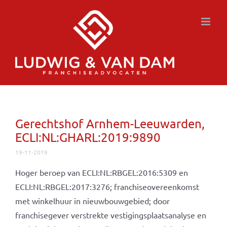
Ga
naar
inhoud
Gerechtshof Arnhem-Leeuwarden,
ECLI:NL:GHARL:2019:9890
19-11-2019
Hoger beroep van ECLI:NL:RBGEL:2016:5309 en
ECLI:NL:RBGEL:2017:3276; franchiseovereenkomst
met winkelhuur in nieuwbouwgebied; door
franchisegever verstrekte vestigingsplaatsanalyse en