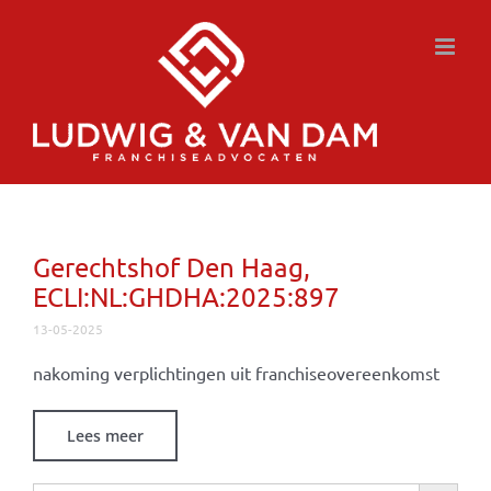
Ga
naar
inhoud
Gerechtshof Den Haag,
ECLI:NL:GHDHA:2025:897
13-05-2025
nakoming verplichtingen uit franchiseovereenkomst
Lees meer
Zoekknop