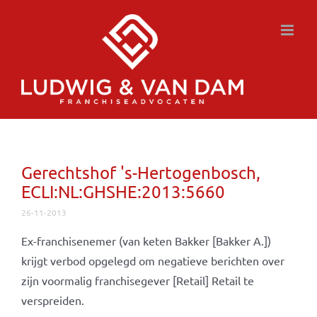
Ga
naar
inhoud
Gerechtshof 's-Hertogenbosch,
ECLI:NL:GHSHE:2013:5660
26-11-2013
Ex-franchisenemer (van keten Bakker [Bakker A.])
krijgt verbod opgelegd om negatieve berichten over
zijn voormalig franchisegever [Retail] Retail te
verspreiden.