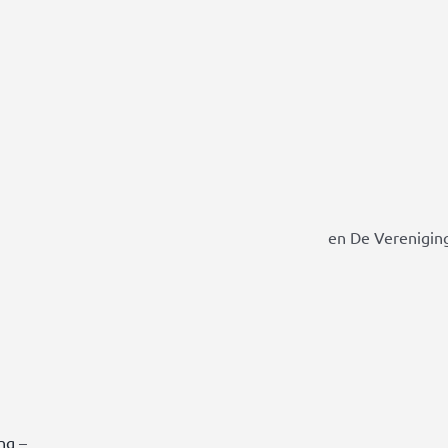
en De Vereniging
ing
–