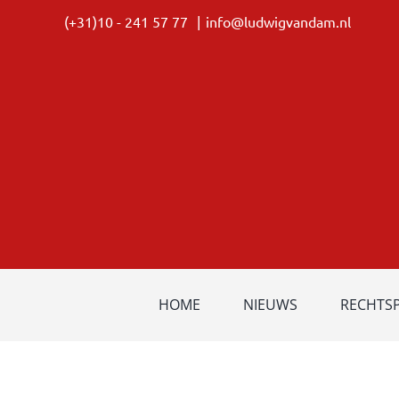
Ga
(+31)10 - 241 57 77
|
info@ludwigvandam.nl
naar
inhoud
HOME
NIEUWS
RECHTS