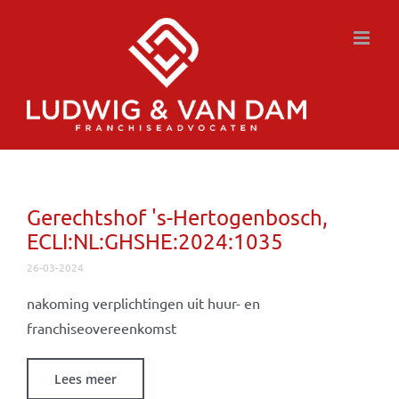
Ga
naar
inhoud
Gerechtshof 's-Hertogenbosch,
ECLI:NL:GHSHE:2024:1035
26-03-2024
nakoming verplichtingen uit huur- en
franchiseovereenkomst
Lees meer