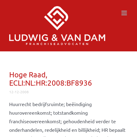
Ga
naar
inhoud
Hoge Raad,
ECLI:NL:HR:2008:BF8936
12-12-2008
Huurrecht bedrijfsruimte; beëindiging
huurovereenkomst; totstandkoming
franchiseovereenkomst; gehoudenheid verder te
onderhandelen, redelijkheid en billijkheid; HR bepaalt