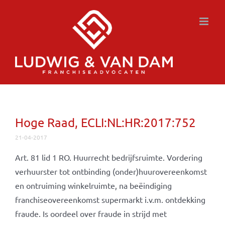
Ga
naar
inhoud
Hoge Raad, ECLI:NL:HR:2017:752
21-04-2017
Art. 81 lid 1 RO. Huurrecht bedrijfsruimte. Vordering
verhuurster tot ontbinding (onder)huurovereenkomst
en ontruiming winkelruimte, na beëindiging
franchiseovereenkomst supermarkt i.v.m. ontdekking
fraude. Is oordeel over fraude in strijd met