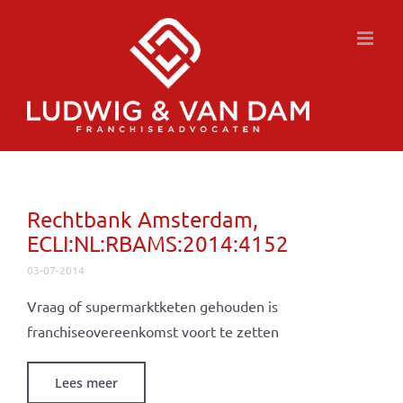
Ga
naar
inhoud
Rechtbank Amsterdam,
ECLI:NL:RBAMS:2014:4152
03-07-2014
Vraag of supermarktketen gehouden is
franchiseovereenkomst voort te zetten
Lees meer