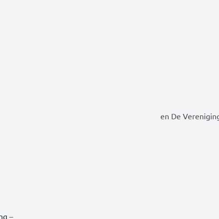
en De Vereniging
ing
–