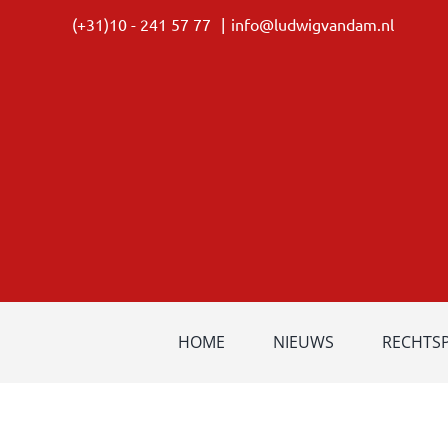
Ga
(+31)10 - 241 57 77
|
info@ludwigvandam.nl
naar
inhoud
HOME
NIEUWS
RECHTS