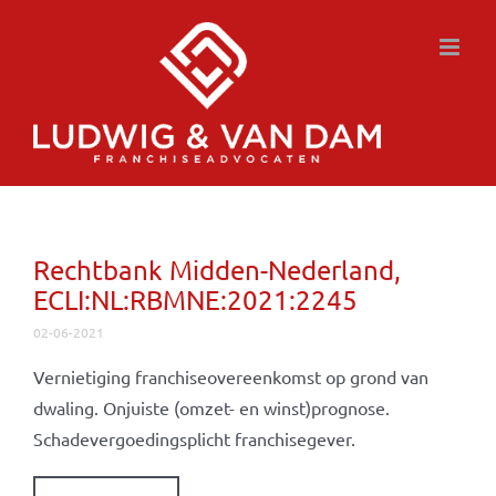
Ga
naar
inhoud
Rechtbank Midden-Nederland,
ECLI:NL:RBMNE:2021:2245
02-06-2021
Vernietiging franchiseovereenkomst op grond van
dwaling. Onjuiste (omzet- en winst)prognose.
Schadevergoedingsplicht franchisegever.