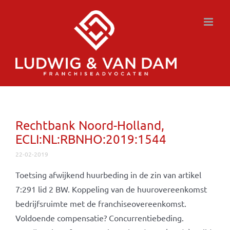
Ga
naar
inhoud
Rechtbank Noord-Holland,
ECLI:NL:RBNHO:2019:1544
22-02-2019
Toetsing afwijkend huurbeding in de zin van artikel
7:291 lid 2 BW. Koppeling van de huurovereenkomst
bedrijfsruimte met de franchiseovereenkomst.
Voldoende compensatie? Concurrentiebeding.