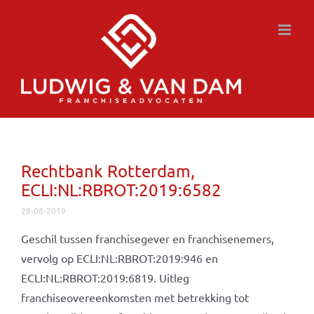
Ga
naar
inhoud
Rechtbank Rotterdam,
ECLI:NL:RBROT:2019:6582
28-08-2019
Geschil tussen franchisegever en franchisenemers,
vervolg op ECLI:NL:RBROT:2019:946 en
ECLI:NL:RBROT:2019:6819. Uitleg
franchiseovereenkomsten met betrekking tot