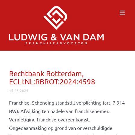
Ga
naar
inhoud
Rechtbank Rotterdam,
ECLI:NL:RBROT:2024:4598
15-05-2024
Franchise. Schending standstill-verplichting (art. 7:914
BW). Afwijking ten nadele van franchisenemer.
Vernietiging franchise-overeenkomst.
Ongedaanmaking op grond van onverschuldigde