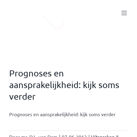
Ga
naar
inhoud
Prognoses en
aansprakelijkheid: kijk soms
verder
Prognoses en aansprakelijkheid: kijk soms verder
Door
mr. D.L. van Dam
|
07-06-2013
|
Uitspraken &