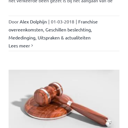
het verkeerde been gezet is bij het aangaan van de
Door
Alex Dolphijn
|
01-03-2018
|
Franchise
overeenkomsten
,
Geschillen beslechting
,
Mededinging
,
Uitspraken & actualiteiten
Lees meer