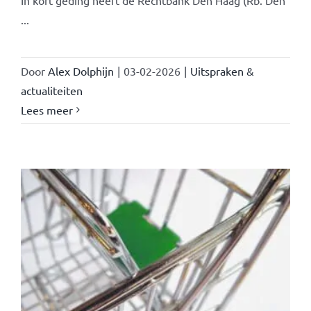
In kort geding heeft de Rechtbank Den Haag (Rb. Den
...
Door
Alex Dolphijn
|
03-02-2026
|
Uitspraken &
actualiteiten
Lees meer