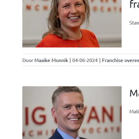
f
ken &
Stan
Door
Maaike Munnik
|
04-06-2024
|
Franchise over
Ma
Mati
ken &