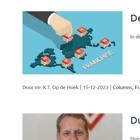
De
In d
ten
chise
Door
mr. K.T. Op de Hoek
|
15-12-2023
|
Columns
,
Fr
Du
Duid