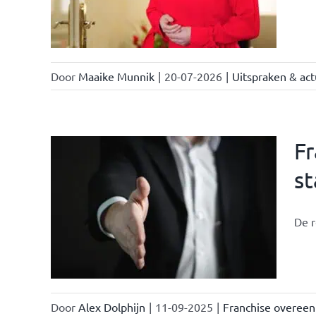
Door
Maaike Munnik
|
20-07-2026
|
Uitspraken & act
F
st
llen
De r
Door
Alex Dolphijn
|
11-09-2025
|
Franchise overee