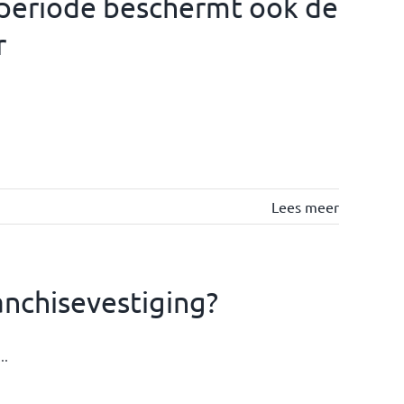
llperiode beschermt ook de
r
Lees meer
anchisevestiging?
..