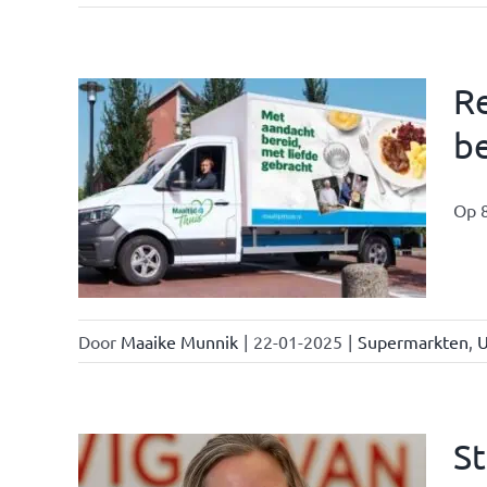
Re
be
teiten
Op 8
Door
Maaike Munnik
|
22-01-2025
|
Supermarkten
,
U
St