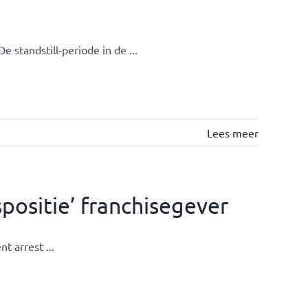
standstill-periode in de ...
Lees meer
ositie’ franchisegever
t arrest ...