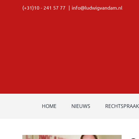
Ga
(+31)10 - 241 57 77
|
info@ludwigvandam.nl
naar
inhoud
HOME
NIEUWS
RECHTSPRAAK