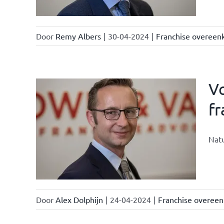
Door
Remy Albers
|
30-04-2024
|
Franchise overee
Vo
f
nchise
Natu
Door
Alex Dolphijn
|
24-04-2024
|
Franchise overee