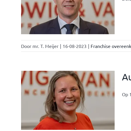
nchise
Door
mr. T. Meijer
|
16-08-2023
|
Franchise overeen
A
Op 1
ken &