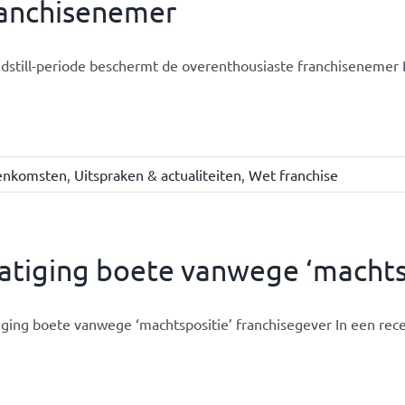
ranchisenemer
dstill-periode beschermt de overenthousiaste franchisenemer De 
eenkomsten
,
Uitspraken & actualiteiten
,
Wet franchise
tiging boete vanwege ‘machtsp
ging boete vanwege ‘machtspositie’ franchisegever In een recen