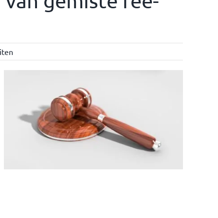
 van gemiste fee-
iten