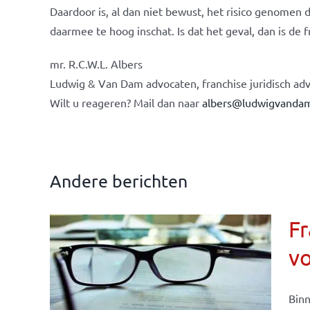
Daardoor is, al dan niet bewust, het risico genomen
daarmee te hoog inschat. Is dat het geval, dan is d
mr. R.C.W.L. Albers
Ludwig & Van Dam advocaten, franchise juridisch adv
Wilt u reageren? Mail dan naar
albers@ludwigvandam
Andere berichten
Fr
v
ise-
e- en
Binn
ken &