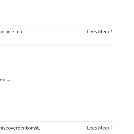
nchise- en
Lees Meer
s
n ...
chiseovereenkomst
,
Lees Meer