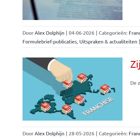
Door
Alex Dolphijn
|
04-06-2026
|
Categorieën:
Fran
Formulebrief-publicaties
,
Uitspraken & actualiteiten
|
Zi
De z
ken &
Door
Alex Dolphijn
|
28-05-2026
|
Categorieën:
Fran