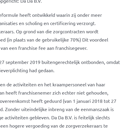
gericht: Da Da B.V.
eformule heeft ontwikkeld waarin zij onder meer
isaties en scholing en certificering verzorgt.
keraars. Op grond van die zorgcontracten wordt
d (in plaats van de gebruikelijke 70%) Dit voordeel
van een franchise fee aan franchisegever.
n 27 september 2019 buitengerechtelijk ontbonden, omdat
tieverplichting had gedaan.
en de activiteiten en het kraampersoneel van haar
n heeft franchisenemer zich echter niet gehouden,
e overeenkomst heeft geduurd (van 1 januari 2018 tot 27
d. Zonder uiteindelijke inbreng van de eenmanszaak is
activiteiten gebleven. Da Da B.V. is feitelijk slechts
er een hogere vergoeding van de zorgverzekeraars te