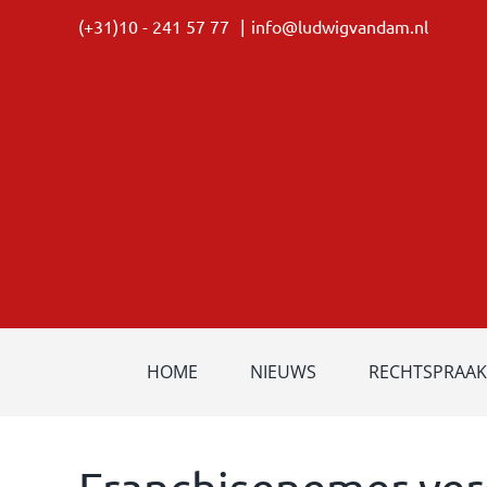
Ga
(+31)10 - 241 57 77
|
info@ludwigvandam.nl
naar
inhoud
HOME
NIEUWS
RECHTSPRAAK