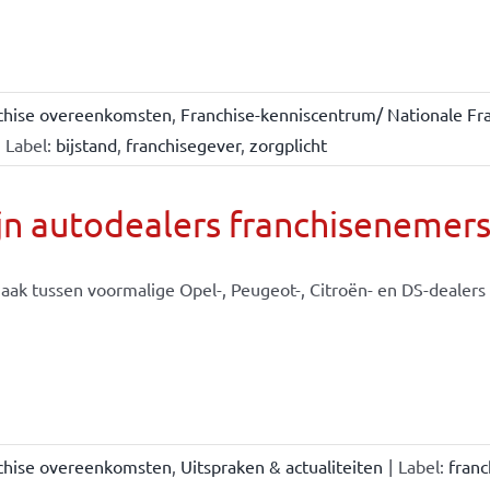
chise overeenkomsten
,
Franchise-kenniscentrum/ Nationale Fra
Label:
bijstand
,
franchisegever
,
zorgplicht
jn autodealers franchisenemer
aak tussen voormalige Opel-, Peugeot-, Citroën- en DS-dealers e
chise overeenkomsten
,
Uitspraken & actualiteiten
|
Label:
fran