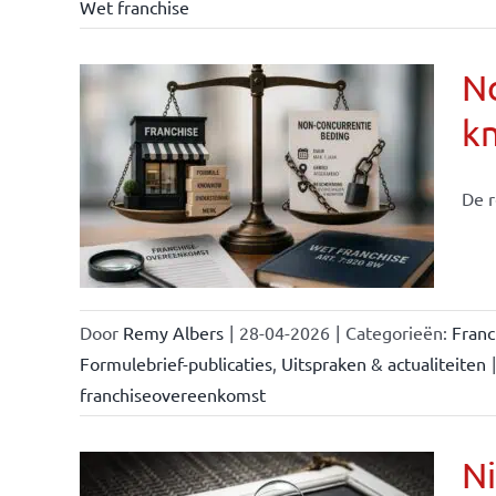
Wet franchise
No
k
ise-
e- en
De r
ken &
Door
Remy Albers
|
28-04-2026
|
Categorieën:
Fran
Formulebrief-publicaties
,
Uitspraken & actualiteiten
|
franchiseovereenkomst
Ni