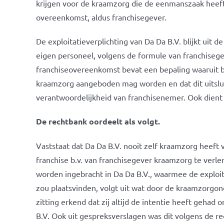
krijgen voor de kraamzorg die de eenmanszaak heeft 
overeenkomst, aldus franchisegever.
De exploitatieverplichting van Da Da B.V. blijkt uit d
eigen personeel, volgens de formule van franchiseg
franchiseovereenkomst bevat een bepaling waaruit bli
kraamzorg aangeboden mag worden en dat dit uitslui
verantwoordelijkheid van franchisenemer. Ook dient
De rechtbank oordeelt als volgt.
Vaststaat dat Da Da B.V. nooit zelf kraamzorg heeft v
franchise b.v. van franchisegever kraamzorg te ver
worden ingebracht in Da Da B.V., waarmee de exploit
zou plaatsvinden, volgt uit wat door de kraamzorgond
zitting erkend dat zij altijd de intentie heeft gehad
B.V. Ook uit gespreksverslagen was dit volgens de rec