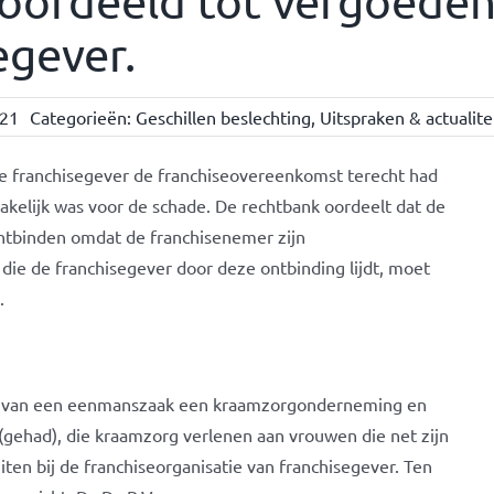
oordeeld tot vergoeden
egever.
021
Categorieën:
Geschillen beslechting
,
Uitspraken & actualite
 de franchisegever de franchiseovereenkomst terecht had
kelijk was voor de schade. De rechtbank oordeelt dat de
ntbinden omdat de franchisenemer zijn
die de franchisegever door deze ontbinding lijdt, moet
.
el van een eenmanszaak een kraamzorgonderneming en
(gehad), die kraamzorg verlenen aan vrouwen die net zijn
luiten bij de franchiseorganisatie van franchisegever. Ten