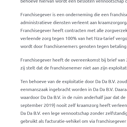
behoeve hiervan wordt een besloten vennootschap op
Franchisegever is een onderneming die een franchis
administratieve diensten verleent aan kraamzorgorgan
Franchisegever heeft contracten met alle zorgverze
verleende zorg tegen 100% van het Nza-tarief vergoe
wordt door franchisenemers genoten tegen betaling 
Franchisegever heeft de overeenkomst bij brief va
zij stelt dat de franchisenemer niet aan zijn exploita
Ten behoeve van de exploitatie door Da Da B.V. zoud
eenmanszaak ingebracht worden in Da Da B.V. Daaraa
waardoor Da Da B.V. in de ruim anderhalf jaar dat d
september 2019) nooit zelf kraamzorg heeft verleen
Da Da B.V. een lege vennootschap zonder zelfstandige 
gebruikt als facturatie-vehikel om via franchisegev