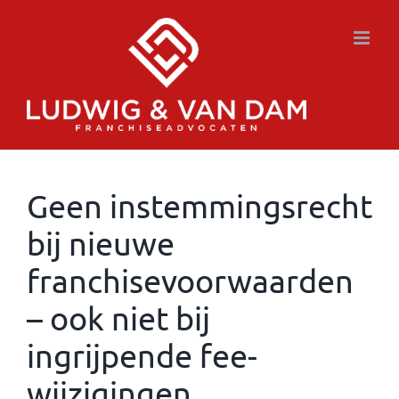
Ga
naar
inhoud
Geen instemmingsrecht
bij nieuwe
franchisevoorwaarden
– ook niet bij
ingrijpende fee-
wijzigingen