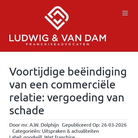
Ga
naar
inhoud
Voortijdige beëindiging
van een commerciële
relatie: vergoeding van
schade
Door
mr. A.W. Dolphijn
Gepubliceerd Op: 26-03-2026
Categorieën:
Uitspraken & actualiteiten
Label:
goodwill
,
Wet franchise