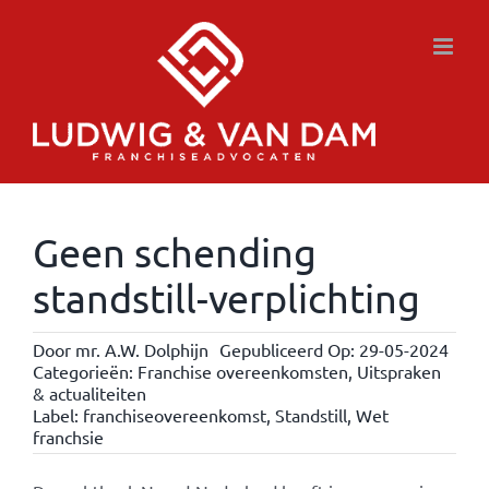
Ga
naar
inhoud
Geen schending
standstill-verplichting
Door
mr. A.W. Dolphijn
Gepubliceerd Op: 29-05-2024
Categorieën:
Franchise overeenkomsten
,
Uitspraken
& actualiteiten
Label:
franchiseovereenkomst
,
Standstill
,
Wet
franchsie