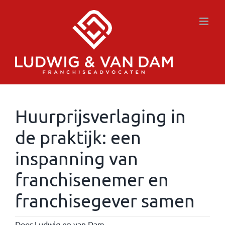
Ga
naar
inhoud
Huurprijsverlaging in
de praktijk: een
inspanning van
franchisenemer en
franchisegever samen
Door
Ludwig en van Dam