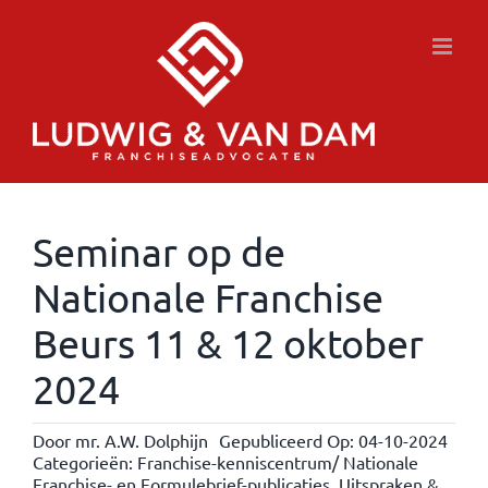
Ga
naar
inhoud
Seminar op de
Nationale Franchise
Beurs 11 & 12 oktober
2024
Door
mr. A.W. Dolphijn
Gepubliceerd Op: 04-10-2024
Categorieën:
Franchise-kenniscentrum/ Nationale
Franchise- en Formulebrief-publicaties
,
Uitspraken &