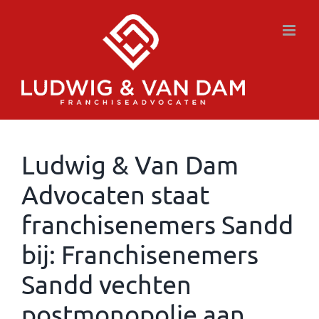
Ga
naar
inhoud
Ludwig & Van Dam
Advocaten staat
franchisenemers Sandd
bij: Franchisenemers
Sandd vechten
postmonopolie aan