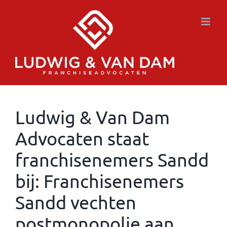
Ga
naar
inhoud
Ludwig & Van Dam
Advocaten staat
franchisenemers Sandd
bij: Franchisenemers
Sandd vechten
postmonopolie aan