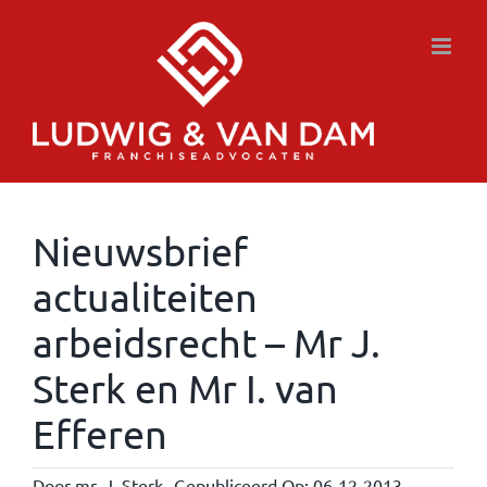
Ga
naar
inhoud
Nieuwsbrief
actualiteiten
arbeidsrecht – Mr J.
Sterk en Mr I. van
Efferen
Door
mr. J. Sterk
Gepubliceerd Op: 06-12-2013