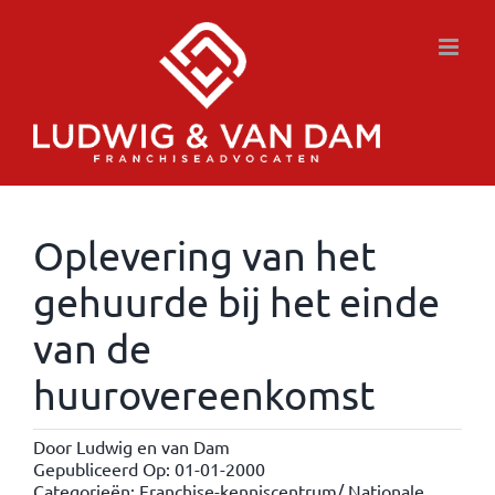
Ga
naar
inhoud
Oplevering van het
gehuurde bij het einde
van de
huurovereenkomst
Door
Ludwig en van Dam
Gepubliceerd Op: 01-01-2000
Categorieën:
Franchise-kenniscentrum/ Nationale