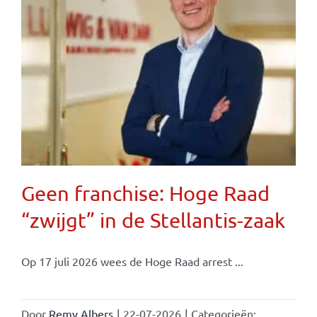
Geen franchise: Hoge Raad
“zwijgt” in de Stellantis-zaak
Op 17 juli 2026 wees de Hoge Raad arrest ...
Door
Remy Albers
|
22-07-2026
|
Categorieën: