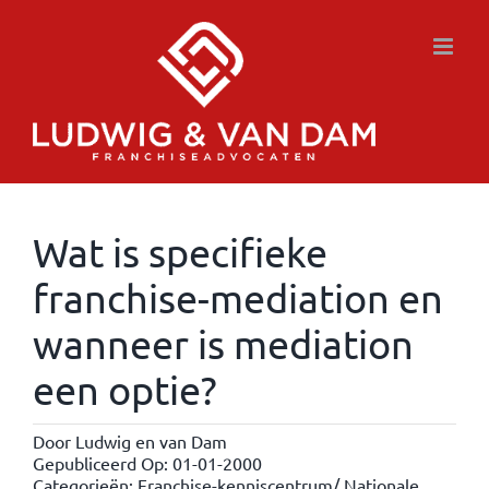
Ga
naar
inhoud
Wat is specifieke
franchise-mediation en
wanneer is mediation
een optie?
Door
Ludwig en van Dam
Gepubliceerd Op: 01-01-2000
Categorieën:
Franchise-kenniscentrum/ Nationale