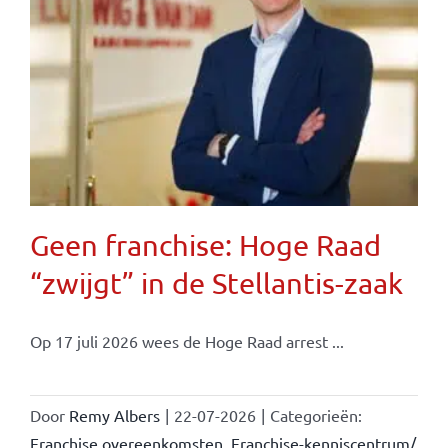
Geen franchise: Hoge Raad
“zwijgt” in de Stellantis-zaak
Op 17 juli 2026 wees de Hoge Raad arrest ...
Door
Remy Albers
|
22-07-2026
|
Categorieën:
Franchise overeenkomsten
,
Franchise-kenniscentrum/