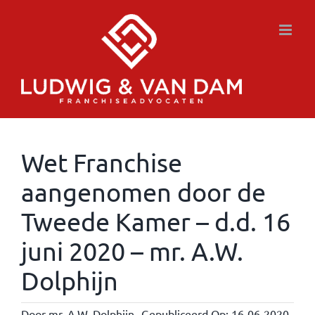
Ga
naar
inhoud
Wet Franchise
aangenomen door de
Tweede Kamer – d.d. 16
juni 2020 – mr. A.W.
Dolphijn
Door
mr. A.W. Dolphijn
Gepubliceerd Op: 16-06-2020