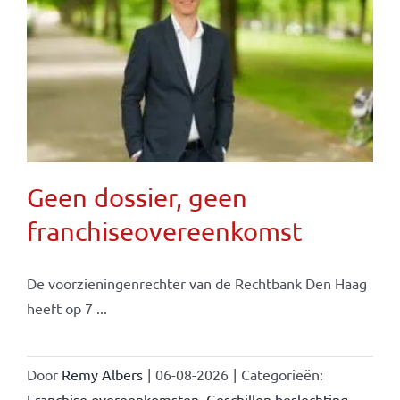
Geen dossier, geen
franchiseovereenkomst
De voorzieningenrechter van de Rechtbank Den Haag
heeft op 7 ...
Door
Remy Albers
|
06-08-2026
|
Categorieën:
Franchise overeenkomsten
,
Geschillen beslechting
,