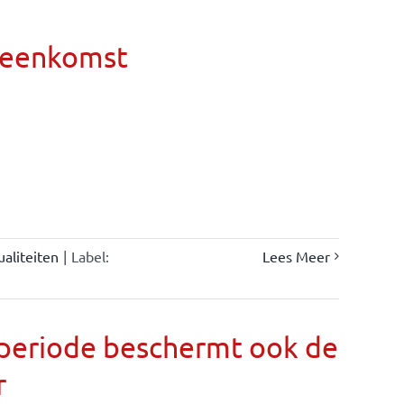
ereenkomst
ualiteiten
|
Label:
Lees Meer
llperiode beschermt ook de
r