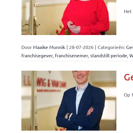
n &
Het 
Door
Maaike Munnik
|
28-07-2026
|
Categorieën:
Ges
franchisegever
,
franchisenemer
,
standstill-periode
,
W
Ge
Op 1
ise-
e- en
ken &