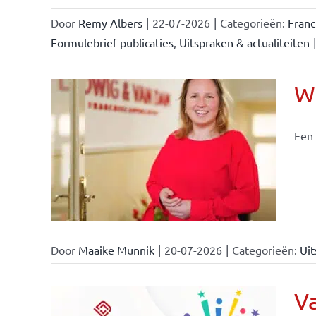
Door
Remy Albers
|
22-07-2026
|
Categorieën:
Fran
Formulebrief-publicaties
,
Uitspraken & actualiteiten
|
Wi
Een 
nchise
Door
Maaike Munnik
|
20-07-2026
|
Categorieën:
Uit
Va