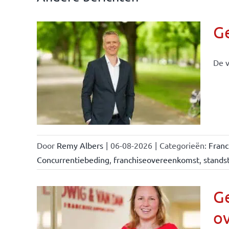
G
De v
llen
eiten
Door
Remy Albers
|
06-08-2026
|
Categorieën:
Fran
Concurrentiebeding
,
franchiseovereenkomst
,
standst
Ge
o