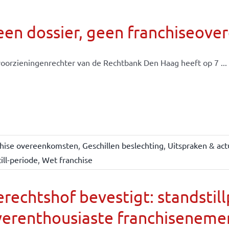
een dossier, geen franchiseov
oorzieningenrechter van de Rechtbank Den Haag heeft op 7 ...
chise overeenkomsten
,
Geschillen beslechting
,
Uitspraken & act
ill-periode
,
Wet franchise
rechtshof bevestigt: standsti
verenthousiaste franchiseneme