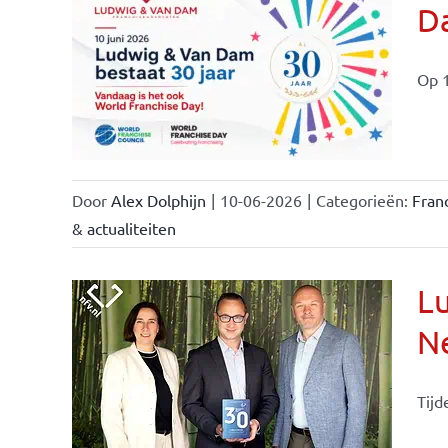
Da
ale
ties
Op 1
Door
Alex Dolphijn
|
10-06-2026
|
Categorieën:
Fran
& actualiteiten
Lu
Ne
Tijd