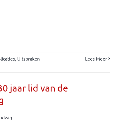
icaties
,
Uitspraken
Lees Meer
 jaar lid van de
g
dwig ...