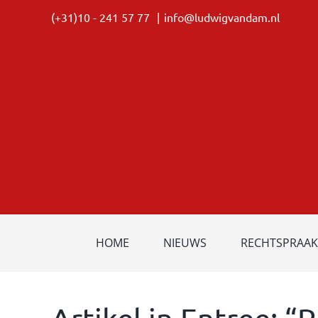
Ga
(+31)10 - 241 57 77
|
info@ludwigvandam.nl
naar
inhoud
HOME
NIEUWS
RECHTSPRAAK