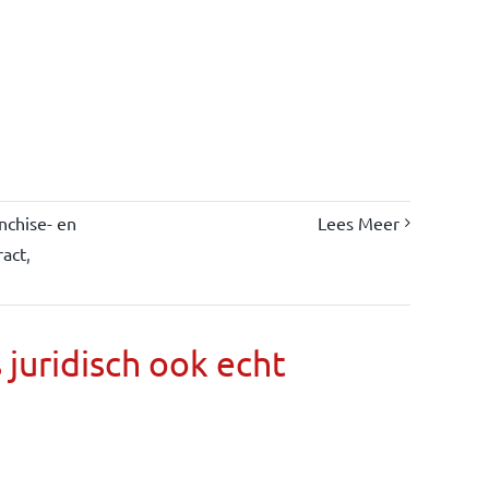
nchise- en
Lees Meer
ract
,
s juridisch ook echt