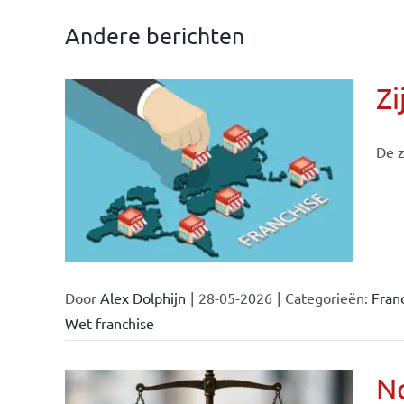
Andere berichten
Zi
De z
ken &
Door
Alex Dolphijn
|
28-05-2026
|
Categorieën:
Fran
Wet franchise
No