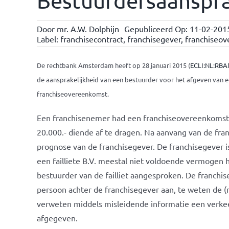
Bestuurdersaansprak
Door
mr. A.W. Dolphijn
Gepubliceerd Op: 11-02-201
Label:
franchisecontract
,
franchisegever
,
franchiseo
De rechtbank Amsterdam heeft op 28 januari 2015 (
ECLI:NL:RBA
de aansprakelijkheid van een bestuurder voor het afgeven van 
franchiseovereenkomst.
Een franchisenemer had een franchiseovereenkomst g
20.000.- diende af te dragen. Na aanvang van de fran
prognose van de franchisegever. De franchisegever is
een failliete B.V. meestal niet voldoende vermogen 
bestuurder van de failliet aangesproken. De franchi
persoon achter de franchisegever aan, te weten de (
verweten middels misleidende informatie een verkee
afgegeven.