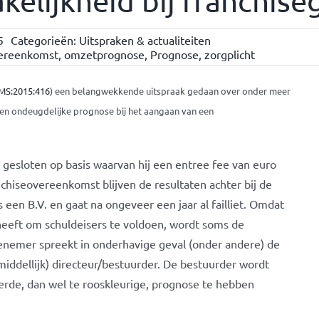
elijkheid bij franchise
5
Categorieën:
Uitspraken & actualiteiten
vereenkomst
,
omzetprognose
,
Prognose
,
zorgplicht
MS:2015:416
) een belangwekkende uitspraak gedaan over onder meer
een ondeugdelijke prognose bij het aangaan van een
esloten op basis waarvan hij een entree fee van euro
chiseovereenkomst blijven de resultaten achter bij de
 een B.V. en gaat na ongeveer een jaar al failliet. Omdat
heeft om schuldeisers te voldoen, wordt soms de
senemer spreekt in onderhavige geval (onder andere) de
middellijk) directeur/bestuurder. De bestuurder wordt
rde, dan wel te rooskleurige, prognose te hebben