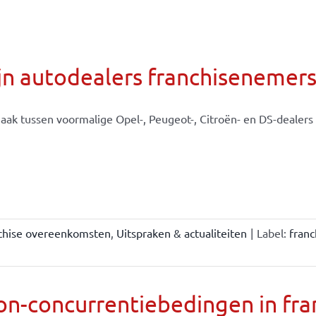
jn autodealers franchisenemer
aak tussen voormalige Opel-, Peugeot-, Citroën- en DS-dealers e
chise overeenkomsten
,
Uitspraken & actualiteiten
|
Label:
fran
n-concurrentiebedingen in fran