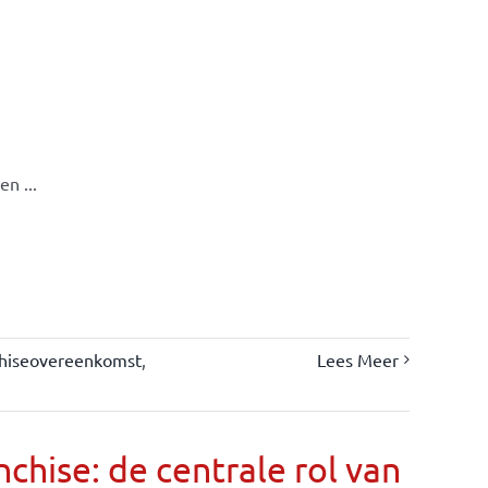
s
n ...
chiseovereenkomst
,
Lees Meer
chise: de centrale rol van