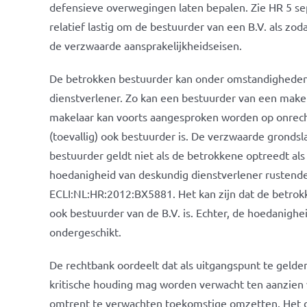
defensieve overwegingen laten bepalen. Zie HR 5 s
relatief lastig om de bestuurder van een B.V. als zo
de verzwaarde aansprakelijkheidseisen.
De betrokken bestuurder kan onder omstandigheden 
dienstverlener. Zo kan een bestuurder van een make
makelaar kan voorts aangesproken worden op onrecht
(toevallig) ook bestuurder is. De verzwaarde grondsl
bestuurder geldt niet als de betrokkene optreedt al
hoedanigheid van deskundig dienstverlener rustend
ECLI:NL:HR:2012:BX5881. Het kan zijn dat de betrokk
ook bestuurder van de B.V. is. Echter, de hoedanighe
ondergeschikt.
De rechtbank oordeelt dat als uitgangspunt te geld
kritische houding mag worden verwacht ten aanzien 
omtrent te verwachten toekomstige omzetten. Het do