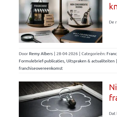
k
ise-
e- en
De r
ken &
Door
Remy Albers
|
28-04-2026
|
Categorieën:
Fran
Formulebrief-publicaties
,
Uitspraken & actualiteiten
|
franchiseovereenkomst
Ni
fr
Dat 