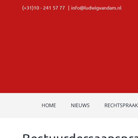
Ga
(+31)10 - 241 57 77
|
info@ludwigvandam.nl
naar
inhoud
HOME
NIEUWS
RECHTSPRAAK