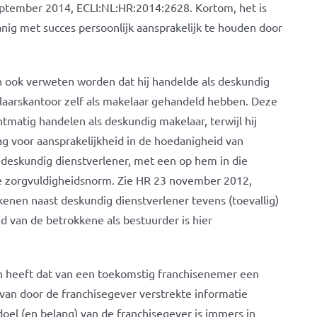
eptember 2014, ECLI:NL:HR:2014:2628. Kortom, het is
danig met succes persoonlijk aansprakelijk te houden door
ook verweten worden dat hij handelde als deskundig
laarskantoor zelf als makelaar gehandeld hebben. Deze
matig handelen als deskundig makelaar, terwijl hij
ag voor aansprakelijkheid in de hoedanigheid van
s deskundig dienstverlener, met een op hem in die
e zorgvuldigheidsnorm. Zie HR 23 november 2012,
enen naast deskundig dienstverlener tevens (toevallig)
id van de betrokkene als bestuurder is hier
en heeft dat van een toekomstig franchisenemer een
van door de franchisegever verstrekte informatie
el (en belang) van de franchisegever is immers in