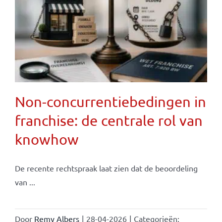
Non-concurrentiebedingen in
franchise: de centrale rol van
knowhow
De recente rechtspraak laat zien dat de beoordeling
van ...
Door
Remy Albers
|
28-04-2026
|
Categorieën: