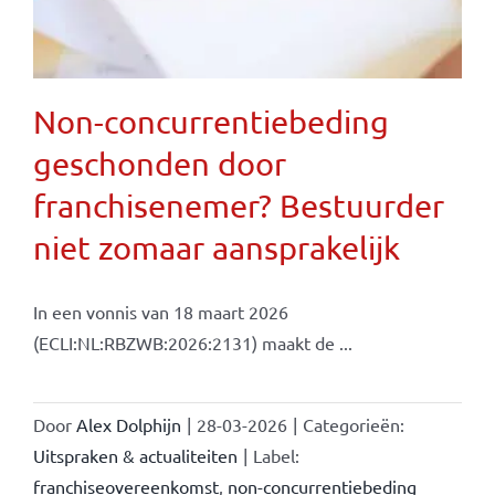
Non-concurrentiebeding
geschonden door
franchisenemer? Bestuurder
niet zomaar aansprakelijk
In een vonnis van 18 maart 2026
(ECLI:NL:RBZWB:2026:2131) maakt de ...
Door
Alex Dolphijn
|
28-03-2026
|
Categorieën:
Uitspraken & actualiteiten
|
Label:
franchiseovereenkomst
,
non-concurrentiebeding