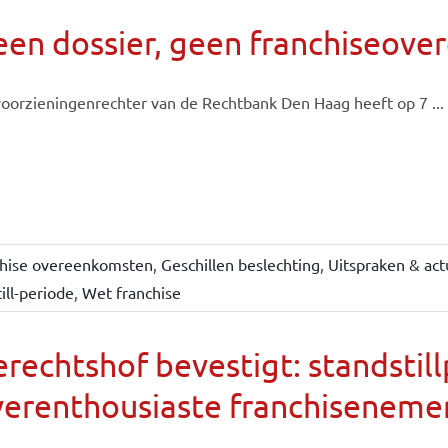
een dossier, geen franchiseov
oorzieningenrechter van de Rechtbank Den Haag heeft op 7 ...
chise overeenkomsten
,
Geschillen beslechting
,
Uitspraken & act
ill-periode
,
Wet franchise
rechtshof bevestigt: standsti
verenthousiaste franchiseneme