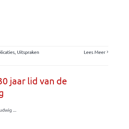
icaties
,
Uitspraken
Lees Meer
 jaar lid van de
g
dwig ...