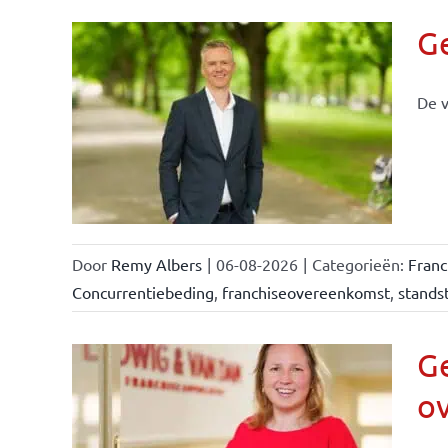
G
De v
llen
eiten
Door
Remy Albers
|
06-08-2026
|
Categorieën:
Fran
Concurrentiebeding
,
franchiseovereenkomst
,
standst
Ge
o