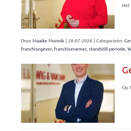
n &
Het 
Door
Maaike Munnik
|
28-07-2026
|
Categorieën:
Ges
franchisegever
,
franchisenemer
,
standstill-periode
,
W
Ge
Op 1
ise-
e- en
ken &