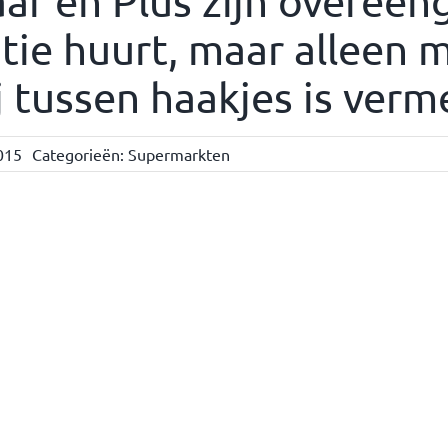
ar en Plus zijn overee
ie huurt, maar alleen 
 tussen haakjes is verme
015
Categorieën:
Supermarkten