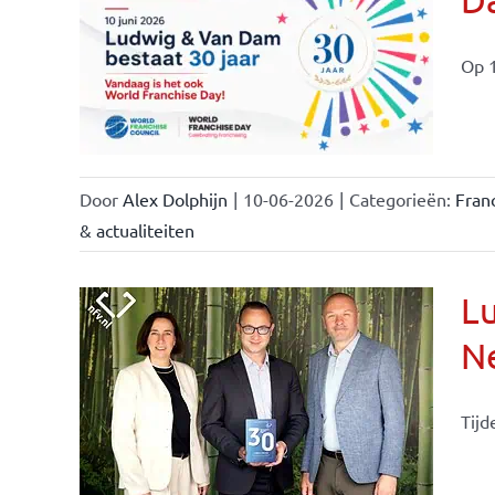
ale
ties
Op 1
Door
Alex Dolphijn
|
10-06-2026
|
Categorieën:
Fran
& actualiteiten
Lu
Ne
Tijd