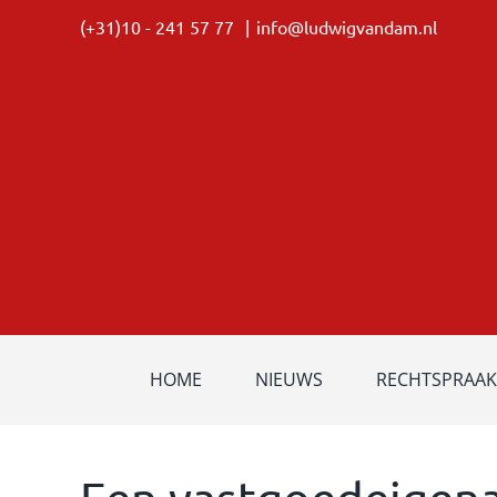
Ga
(+31)10 - 241 57 77
|
info@ludwigvandam.nl
naar
inhoud
HOME
NIEUWS
RECHTSPRAAK