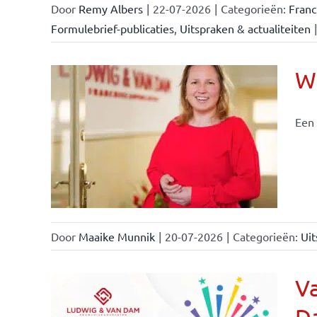
Door
Remy Albers
|
22-07-2026
|
Categorieën:
Fran
Formulebrief-publicaties
,
Uitspraken & actualiteiten
|
Wi
Een 
nchise
Door
Maaike Munnik
|
20-07-2026
|
Categorieën:
Uit
Va
Da