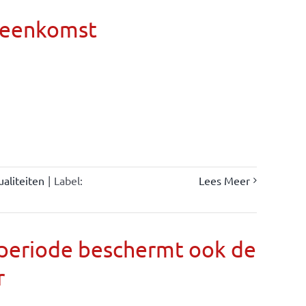
ereenkomst
ualiteiten
|
Label:
Lees Meer
llperiode beschermt ook de
r