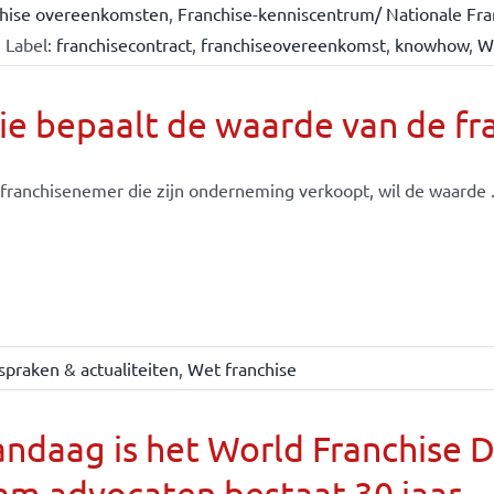
chise overeenkomsten
,
Franchise-kenniscentrum/ Nationale Fra
Label:
franchisecontract
,
franchiseovereenkomst
,
knowhow
,
W
e bepaalt de waarde van de fr
franchisenemer die zijn onderneming verkoopt, wil de waarde .
spraken & actualiteiten
,
Wet franchise
ndaag is het World Franchise 
m advocaten bestaat 30 jaar