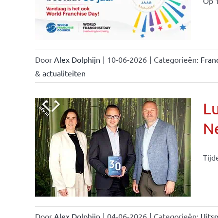
Op 1
Door
Alex Dolphijn
|
10-06-2026
|
Categorieën:
Fran
& actualiteiten
Lu
Ne
Tijd
Door
Alex Dolphijn
|
04-06-2026
|
Categorieën:
Uitsp