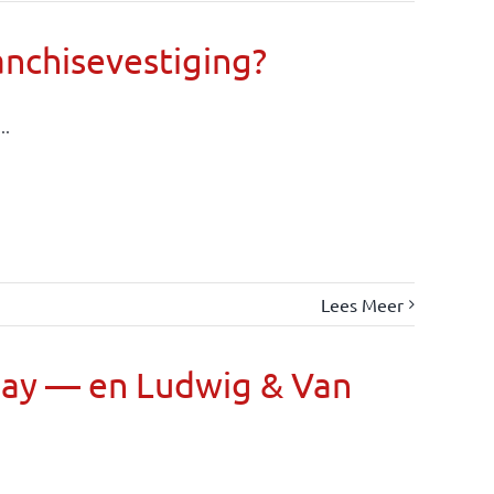
anchisevestiging?
..
Lees Meer
Day — en Ludwig & Van