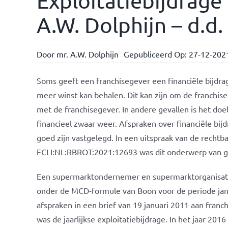
Exploitatiebijdrage
A.W. Dolphijn – d.d
Door
mr. A.W. Dolphijn
Gepubliceerd Op: 27-12-202
Soms geeft een franchisegever een financiële bijdr
meer winst kan behalen. Dit kan zijn om de franchi
met de franchisegever. In andere gevallen is het doe
financieel zwaar weer. Afspraken over financiële bijd
goed zijn vastgelegd. In een uitspraak van de rech
ECLI:NL:RBROT:2021:12693 was dit onderwerp van ge
Een supermarktondernemer en supermarktorganisat
onder de MCD-formule van Boon voor de periode jan
afspraken in een brief van 19 januari 2011 aan fran
was de jaarlijkse exploitatiebijdrage. In het jaar 20