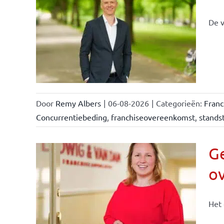
De v
llen
eiten
Door
Remy Albers
|
06-08-2026
|
Categorieën:
Fran
Concurrentiebeding
,
franchiseovereenkomst
,
standst
Ge
o
n &
Het 