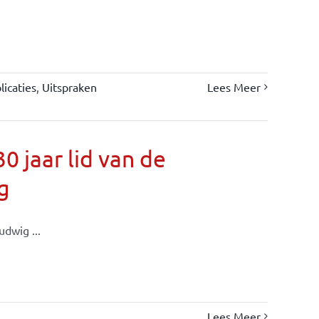
icaties
,
Uitspraken
Lees Meer
 jaar lid van de
g
dwig ...
Lees Meer