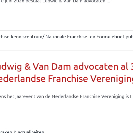
0 juni 2026 bestaat Ludwig & Van Dam advocaten ...
chise-kenniscentrum/ Nationale Franchise- en Formulebrief-publ
dwig & Van Dam advocaten al 30
derlandse Franchise Verenigin
ens het jaarevent van de Nederlandse Franchise Vereniging is Lu
raken & actualiteiten