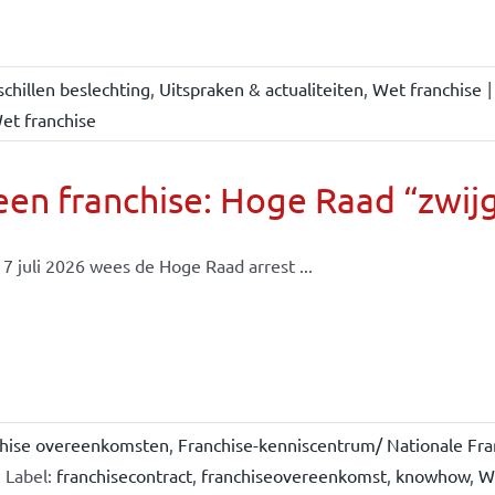
chillen beslechting
,
Uitspraken & actualiteiten
,
Wet franchise
|
et franchise
en franchise: Hoge Raad “zwijgt
7 juli 2026 wees de Hoge Raad arrest ...
chise overeenkomsten
,
Franchise-kenniscentrum/ Nationale Fra
Label:
franchisecontract
,
franchiseovereenkomst
,
knowhow
,
W