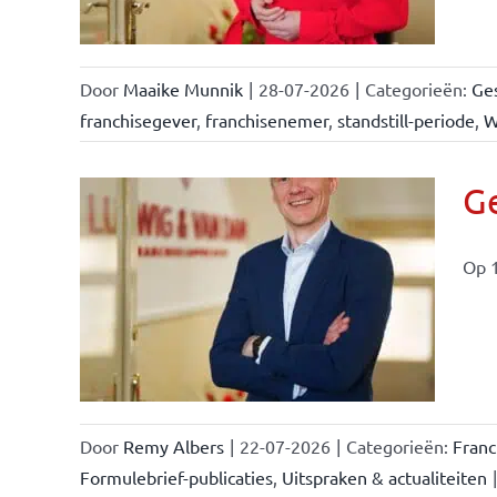
Door
Maaike Munnik
|
28-07-2026
|
Categorieën:
Ges
franchisegever
,
franchisenemer
,
standstill-periode
,
W
Ge
Op 1
ise-
e- en
ken &
Door
Remy Albers
|
22-07-2026
|
Categorieën:
Fran
Formulebrief-publicaties
,
Uitspraken & actualiteiten
|