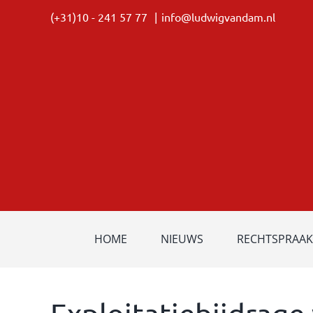
Ga
(+31)10 - 241 57 77
|
info@ludwigvandam.nl
naar
inhoud
HOME
NIEUWS
RECHTSPRAAK