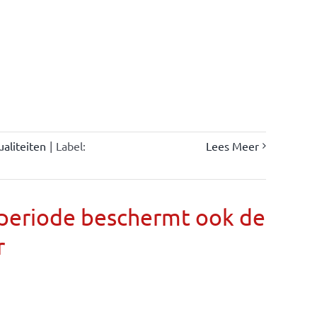
ualiteiten
|
Label:
Lees Meer
llperiode beschermt ook de
r