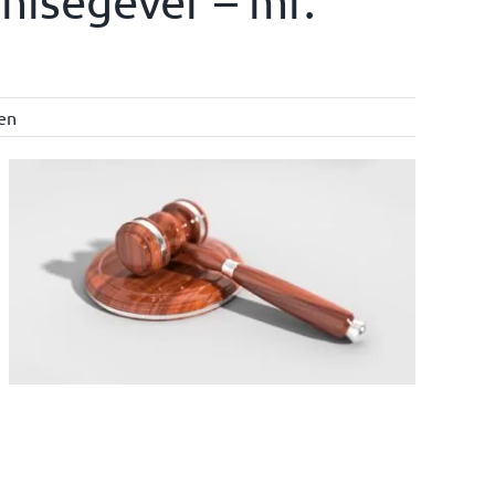
hisegever – mr.
ten