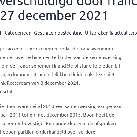
 verschuldigd door franc
. 27 december 2021
1
Categorieën:
Geschillen beslechting
,
Uitspraken & actualitei
age aan een franchisenemer zodat de franchisenemer
senemer over te halen en te binden aan de samenwerking
l om de franchisenemer financiële bijstand te bieden bij
ragen kunnen tot onduidelijkheid leiden als deze niet
tbank Rotterdam van 8 december 2021,
schil.
ie Boon waren eind 2010 een samenwerking aangegaan
uari 2011 tot en met december 2015. Boon heeft de
chisenemer bevestigd. Een onderdeel van de afspraken
16 hebben partijen onderhandeld over verdere