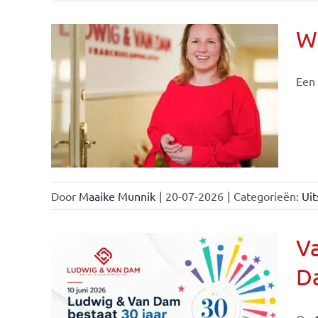
Wi
Een 
nchise
Door
Maaike Munnik
|
20-07-2026
|
Categorieën:
Uit
Va
Da
ale
ties