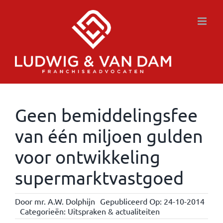
Ga
naar
inhoud
Geen bemiddelingsfee
van één miljoen gulden
voor ontwikkeling
supermarktvastgoed
Door
mr. A.W. Dolphijn
Gepubliceerd Op: 24-10-2014
Categorieën:
Uitspraken & actualiteiten