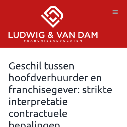
Ga
naar
inhoud
Geschil tussen
hoofdverhuurder en
franchisegever: strikte
interpretatie
contractuele
bepalingen.