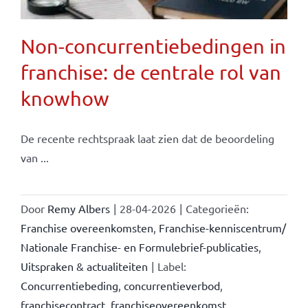
Non-concurrentiebedingen in
franchise: de centrale rol van
knowhow
De recente rechtspraak laat zien dat de beoordeling
van ...
Door
Remy Albers
|
28-04-2026
|
Categorieën:
Franchise overeenkomsten
,
Franchise-kenniscentrum/
Nationale Franchise- en Formulebrief-publicaties
,
Uitspraken & actualiteiten
|
Label:
Concurrentiebeding
,
concurrentieverbod
,
franchisecontract
,
franchiseovereenkomst