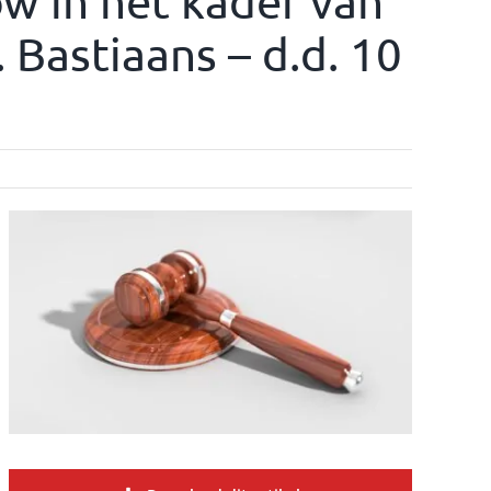
w in het kader van
 Bastiaans – d.d. 10