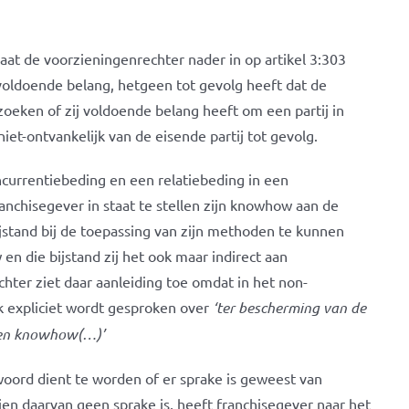
aat de voorzieningenrechter nader in op artikel 3:303
oldoende belang, hetgeen tot gevolg heeft dat de
rzoeken of zij voldoende belang heeft om een partij in
iet-ontvankelijk van de eisende partij tot gevolg.
currentiebeding en een relatiebeding in een
anchisegever in staat te stellen zijn knowhow aan de
jstand bij de toepassing van zijn methoden te kunnen
en die bijstand zij het ook maar indirect aan
ter ziet daar aanleiding toe omdat in het non-
 expliciet wordt gesproken over
‘ter bescherming van de
gen knowhow(…)’
twoord dient te worden of er sprake is geweest van
en daarvan geen sprake is, heeft franchisegever naar het