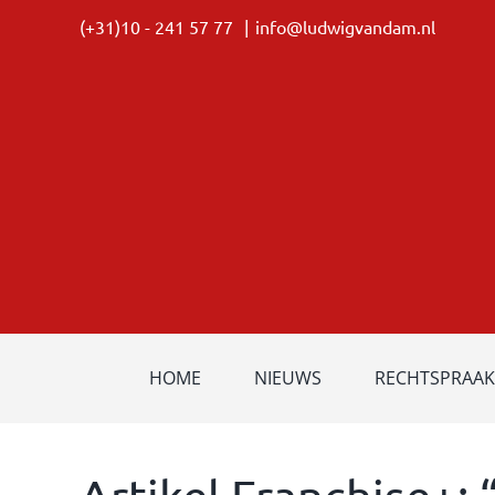
Ga
(+31)10 - 241 57 77
|
info@ludwigvandam.nl
naar
inhoud
HOME
NIEUWS
RECHTSPRAAK