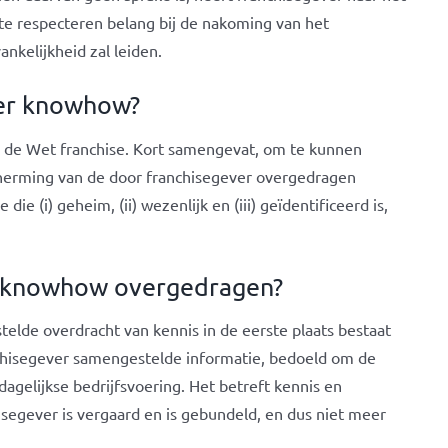
te respecteren belang bij de nakoming van het
ankelijkheid zal leiden.
der knowhow?
ij de Wet franchise. Kort samengevat, om te kunnen
cherming van de door franchisegever overgedragen
ie (i) geheim, (ii) wezenlijk en (iii) geïdentificeerd is,
er knowhow overgedragen?
elde overdracht van kennis in de eerste plaats bestaat
nchisegever samengestelde informatie, bedoeld om de
agelijkse bedrijfsvoering. Het betreft kennis en
isegever is vergaard en is gebundeld, en dus niet meer