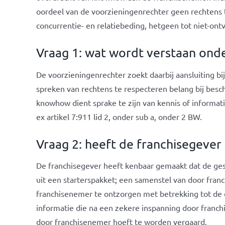
oordeel van de voorzieningenrechter geen rechtens 
concurrentie- en relatiebeding, hetgeen tot niet-ontv
Vraag 1: wat wordt verstaan on
De voorzieningenrechter zoekt daarbij aansluiting b
spreken van rechtens te respecteren belang bij bes
knowhow dient sprake te zijn van kennis of informatie d
ex artikel 7:911 lid 2, onder sub a, onder 2 BW.
Vraag 2: heeft de franchisegev
De franchisegever heeft kenbaar gemaakt dat de gest
uit een starterspakket; een samenstel van door fra
franchisenemer te ontzorgen met betrekking tot de d
informatie die na een zekere inspanning door franch
door franchisenemer hoeft te worden vergaard.