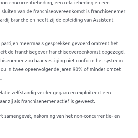
 non-concurrentiebeding, een relatiebeding en een
sluiten van de franchiseovereenkomst is franchisenemer
ij branche en heeft zij de opleiding van Assistent
n partijen meermaals gesprekken gevoerd omtrent het
heeft de franchisegever franchiseovereenkomst opgezegd.
nchisenemer zou haar vestiging niet conform het systeem
r zou in twee opeenvolgende jaren 90% of minder omzet
.
latie zelfstandig verder gegaan en exploiteert een
ar zij als franchisenemer actief is geweest.
ort samengevat, nakoming van het non-concurrentie- en