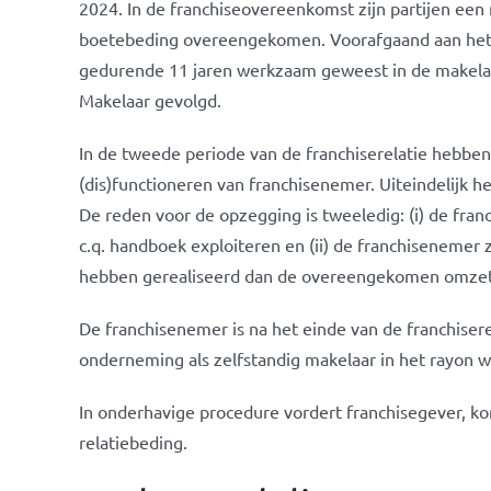
2024. In de franchiseovereenkomst zijn partijen een
boetebeding overeengekomen. Voorafgaand aan het 
gedurende 11 jaren werkzaam geweest in de makelaard
Makelaar gevolgd.
In de tweede periode van de franchiserelatie hebbe
(dis)functioneren van franchisenemer. Uiteindelijk 
De reden voor de opzegging is tweeledig: (i) de fra
c.q. handboek exploiteren en (ii) de franchiseneme
hebben gerealiseerd dan de overeengekomen omzet
De franchisenemer is na het einde van de franchisere
onderneming als zelfstandig makelaar in het rayon wa
In onderhavige procedure vordert franchisegever, k
relatiebeding.