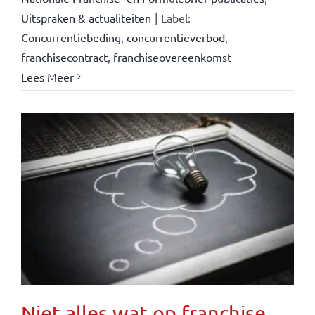
Uitspraken & actualiteiten
|
Label:
Concurrentiebeding
,
concurrentieverbod
,
franchisecontract
,
franchiseovereenkomst
Lees Meer
Niet alles wat op franchise