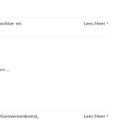
nchise- en
Lees Meer
s
n ...
chiseovereenkomst
,
Lees Meer