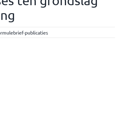
ses ten grondslag
ing
rmulebrief-publicaties