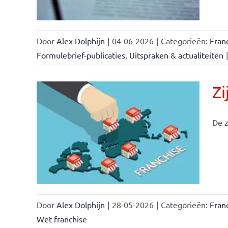
Door
Alex Dolphijn
|
04-06-2026
|
Categorieën:
Fran
Formulebrief-publicaties
,
Uitspraken & actualiteiten
|
Zi
De z
ken &
Door
Alex Dolphijn
|
28-05-2026
|
Categorieën:
Fran
Wet franchise