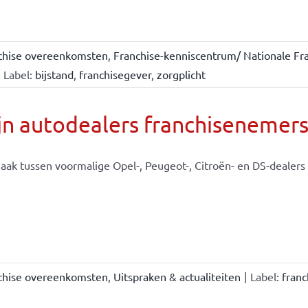
chise overeenkomsten
,
Franchise-kenniscentrum/ Nationale Fra
Label:
bijstand
,
franchisegever
,
zorgplicht
jn autodealers franchisenemer
aak tussen voormalige Opel-, Peugeot-, Citroën- en DS-dealers e
chise overeenkomsten
,
Uitspraken & actualiteiten
|
Label:
fran