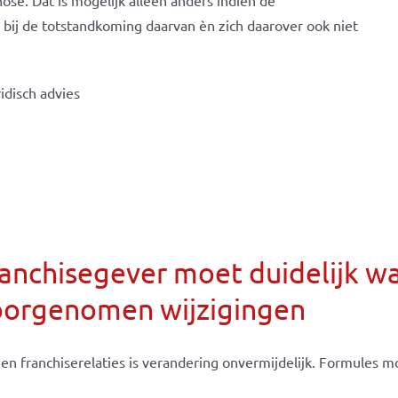
se. Dat is mogelijk alleen anders indien de
bij de totstandkoming daarvan èn zich daarover ook niet
idisch advies
anchisegever moet duidelijk w
oorgenomen wijzigingen
en franchiserelaties is verandering onvermijdelijk. Formules moe