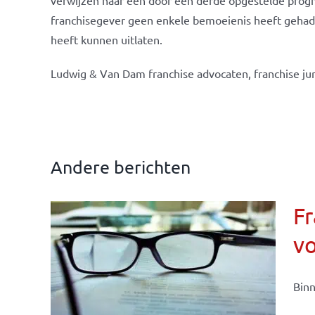
verwijzen naar een door een derde opgestelde progno
franchisegever geen enkele bemoeienis heeft gehad 
heeft kunnen uitlaten.
Ludwig & Van Dam franchise advocaten, franchise jur
Andere berichten
Fr
v
ise-
e- en
Binn
ken &