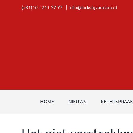
Ga
(+31)10 - 241 57 77
|
info@ludwigvandam.nl
naar
inhoud
HOME
NIEUWS
RECHTSPRAAK