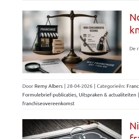
No
k
ise-
e- en
De r
ken &
Door
Remy Albers
|
28-04-2026
|
Categorieën:
Fran
Formulebrief-publicaties
,
Uitspraken & actualiteiten
|
franchiseovereenkomst
Ni
fr