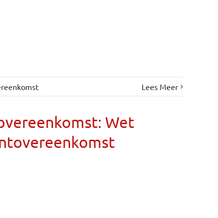
ereenkomst
Lees Meer
eovereenkomst: Wet
entovereenkomst