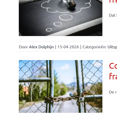
Dat 
Door
Alex Dolphijn
|
15-04-2026
|
Categorieën:
Uitsp
C
f
De r