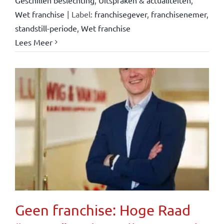
Geschillen beslechting
,
Uitspraken & actualiteiten
,
Wet franchise
|
Label:
franchisegever
,
franchisenemer
,
standstill-periode
,
Wet franchise
Lees Meer
Geen franchise: Hoge Raad