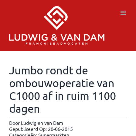
Ga
naar
inhoud
Jumbo rondt de
ombouwoperatie van
C1000 af in ruim 1100
dagen
Door
Ludwig en van Dam
Gepubliceerd Op: 20-06-2015
Categorieën:
Supermarkten