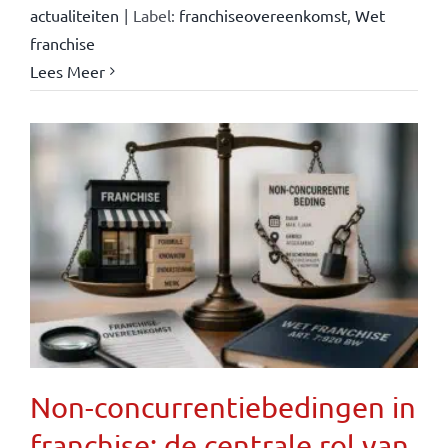
actualiteiten
|
Label:
franchiseovereenkomst
,
Wet
franchise
Lees Meer
Non-concurrentiebedingen in
franchise: de centrale rol van