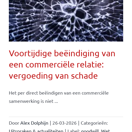
Voortijdige beëindiging van
een commerciële relatie:
vergoeding van schade
Het per direct beëindigen van een commerciële
samenwerking is niet ...
Door
Alex Dolphijn
|
26-03-2026
|
Categorieën:
Uitspraken & actualiteiten
|
Label:
goodwill
,
Wet