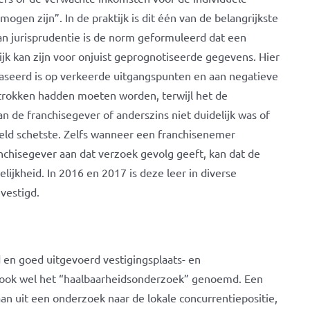
gen zijn”. In de praktijk is dit één van de belangrijkste
an jurisprudentie is de norm geformuleerd dat een
jk kan zijn voor onjuist geprognotiseerde gegevens. Hier
baseerd is op verkeerde uitgangspunten en aan negatieve
etrokken hadden moeten worden, terwijl het de
de franchisegever of anderszins niet duidelijk was of
eeld schetste. Zelfs wanneer een franchisenemer
nchisegever aan dat verzoek gevolg geeft, kan dat de
elijkheid. In 2016 en 2017 is deze leer in diverse
evestigd.
en goed uitgevoerd vestigingsplaats- en
 ook wel het “haalbaarheidsonderzoek” genoemd. Een
an uit een onderzoek naar de lokale concurrentiepositie,