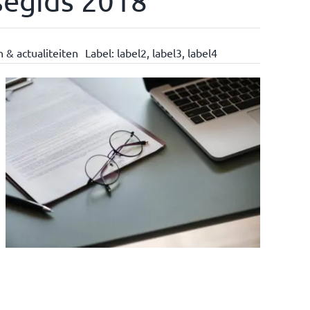
segids 2018
 & actualiteiten
Label:
label2
,
label3
,
label4