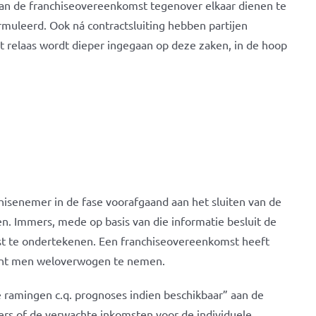
n van de franchiseovereenkomst tegenover elkaar dienen te
rmuleerd. Ook ná contractsluiting hebben partijen
it relaas wordt dieper ingegaan op deze zaken, in de hoop
chisenemer in de fase voorafgaand aan het sluiten van de
en. Immers, mede op basis van die informatie besluit de
st te ondertekenen. Een franchiseovereenkomst heeft
dient men weloverwogen te nemen.
e ramingen c.q. prognoses indien beschikbaar” aan de
fers of de verwachte inkomsten voor de individuele