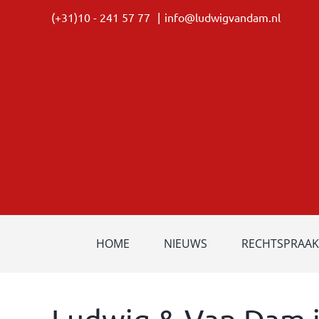
Ga
(+31)10 - 241 57 77
|
info@ludwigvandam.nl
naar
inhoud
HOME
NIEUWS
RECHTSPRAAK