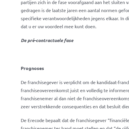
partijen zich in de fase voorafgaand aan het sluite
gedragen is de laatste jaren een aantal normen gefo
specifieke verantwoordelijkheden jegens elkaar. In d
dat u er uw voordeel mee kunt doen.
De pré-contractuele fase
Prognoses
De franchisegever is verplicht om de kandidaat-fran
franchiseovereenkomst juist en volledig te informer
franchisenemer al dan niet de franchiseovereenkom
zeer verstrekkende consequenties en dat besluit 
De Erecode bepaalt dat de franchisegever “financiël
franchisenemer ter hand moet stellen en dat “de cij