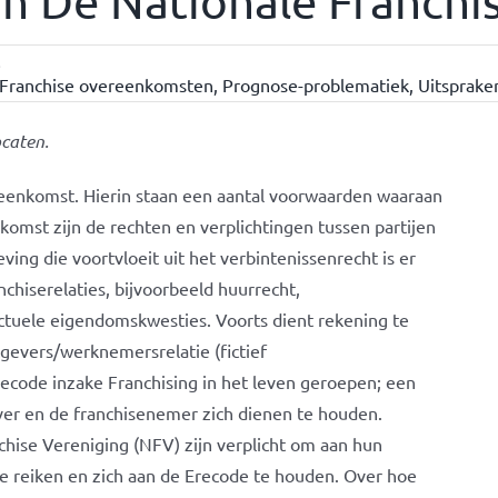
n De Nationale Franchi
8
Franchise overeenkomsten
,
Prognose-problematiek
,
Uitspraken
caten.
ereenkomst. Hierin staan een aantal voorwaarden waaraan
komst zijn de rechten en verplichtingen tussen partijen
ng die voortvloeit uit het verbintenissenrecht is er
nchiserelaties, bijvoorbeeld huurrecht,
ctuele eigendomskwesties. Voorts dient rekening te
evers/werknemersrelatie (fictief
recode inzake Franchising in het leven geroepen; een
er en de franchisenemer zich dienen te houden.
chise Vereniging (NFV) zijn verplicht om aan hun
e reiken en zich aan de Erecode te houden. Over hoe