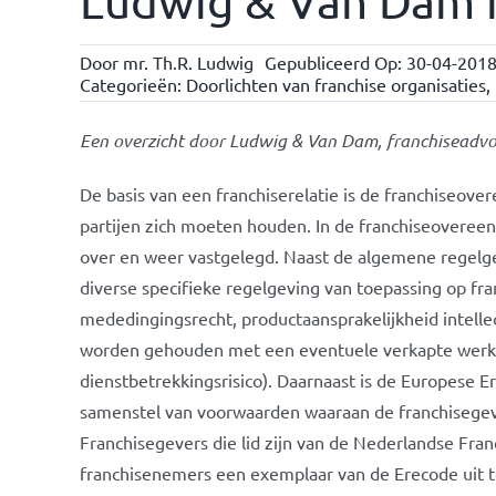
Ludwig & Van Dam i
Door
mr. Th.R. Ludwig
Gepubliceerd Op: 30-04-201
Categorieën:
Doorlichten van franchise organisaties
,
Een overzicht door Ludwig & Van Dam, franchiseadvo
De basis van een franchiserelatie is de franchiseov
partijen zich moeten houden. In de franchiseovereen
over en weer vastgelegd. Naast de algemene regelgevi
diverse specifieke regelgeving van toepassing op fra
mededingingsrecht, productaansprakelijkheid intelle
worden gehouden met een eventuele verkapte werkg
dienstbetrekkingsrisico). Daarnaast is de Europese E
samenstel van voorwaarden waaraan de franchisegev
Franchisegevers die lid zijn van de Nederlandse Fran
franchisenemers een exemplaar van de Erecode uit t