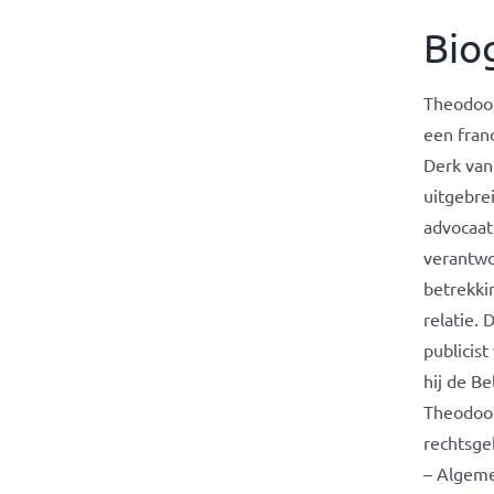
Bio
Theodoor 
een fran
Derk van
uitgebre
advocaat 
verantwo
betrekki
relatie. 
publicist
hij de B
Theodoor
rechtsge
– Algeme