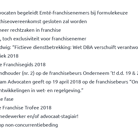
vocaten begeleidt Emté-franchisenemers bij formulekeuze
nchiseovereenkomst gesloten zal worden
eer rechtzaken in franchise
 toch exclusiviteit voor franchisenemer
dwig: “Fictieve dienstbetrekking: Wet DBA verschuift verantwo
tiek 2018
e Franchisegids 2018
houder (nr. 2) op de franchisebeurs Onderneem ’t! d.d. 19 & 
am Advocaten geeft op 19 april 2018 op de franchisebeurs “On
twikkelingen in wet- en regelgeving.”
le fase
 Franchise Trofee 2018
medewerker en/of advocaat-stagiair!
 op non-concurrentiebeding