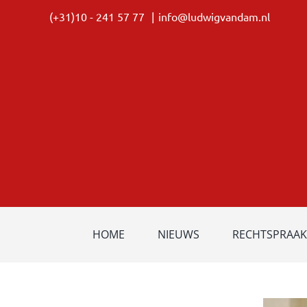
Ga
(+31)10 - 241 57 77
|
info@ludwigvandam.nl
naar
inhoud
HOME
NIEUWS
RECHTSPRAAK