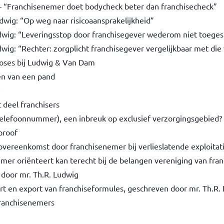
 – “Franchisenemer doet bodycheck beter dan franchisecheck”
dwig: “Op weg naar risicoaansprakelijkheid”
dwig: “Leveringsstop door franchisegever wederom niet toeges
wig: “Rechter: zorgplicht franchisegever vergelijkbaar met die
oses bij Ludwig & Van Dam
ren van een pand
e
 deel franchisers
 telefoonnummer), een inbreuk op exclusief verzorgingsgebied?
proof
overeenkomst door franchisenemer bij verlieslatende exploitat
emer oriënteert kan terecht bij de belangen vereniging van fr
 door mr. Th.R. Ludwig
t en export van franchiseformules, geschreven door mr. Th.R.
franchisenemers