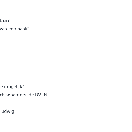
taan”
 van een bank”
ie mogelijk?
anchisenemers, de BVFN.
 Ludwig