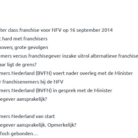
ster class franchise voor NFV op 16 september 2014
t hard met franchisers
hoven; grote gevolgen
mers versus franchisegever inzake uitrol alternatieve franchis
ar ligt de grens?
mers Nederland (BVFN) voert nader overleg met de Minister
or franchisenemers bij de NFV
mers Nederland (BVFN) in gesprek met de Minister
egever aansprakelijk?
mers Nederland van start
egever aansprakelijk. Opmerkelijk?
d? Toch gebonden…