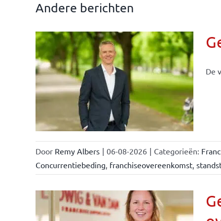
Andere berichten
G
De v
llen
eiten
Door
Remy Albers
|
06-08-2026
|
Categorieën:
Fran
Concurrentiebeding
,
franchiseovereenkomst
,
standst
Ge
o