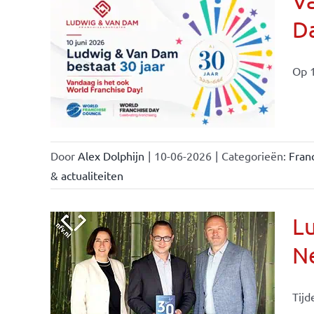
Va
Da
ale
ties
Op 1
Door
Alex Dolphijn
|
10-06-2026
|
Categorieën:
Fran
& actualiteiten
Lu
Ne
Tijd