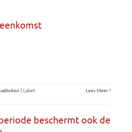
ereenkomst
ualiteiten
|
Label:
Lees Meer
llperiode beschermt ook de
r