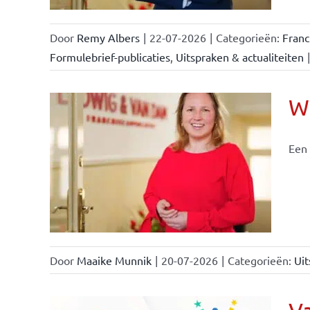
Door
Remy Albers
|
22-07-2026
|
Categorieën:
Fran
Formulebrief-publicaties
,
Uitspraken & actualiteiten
|
Wi
Een 
nchise
Door
Maaike Munnik
|
20-07-2026
|
Categorieën:
Uit