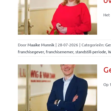
n &
Het 
Door
Maaike Munnik
|
28-07-2026
|
Categorieën:
Ges
franchisegever
,
franchisenemer
,
standstill-periode
,
W
Ge
Op 1
ise-
e- en
ken &