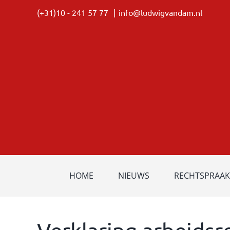
Ga
(+31)10 - 241 57 77
|
info@ludwigvandam.nl
naar
inhoud
HOME
NIEUWS
RECHTSPRAAK