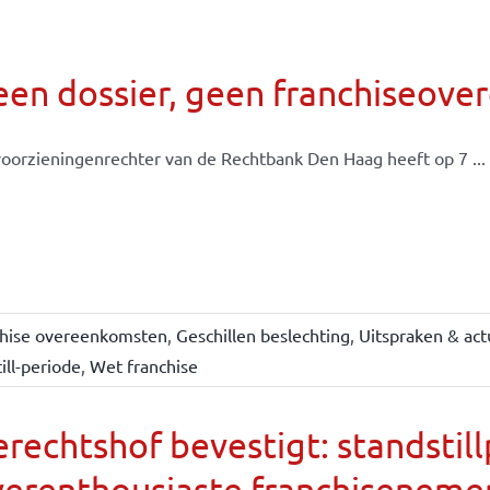
een dossier, geen franchiseov
oorzieningenrechter van de Rechtbank Den Haag heeft op 7 ...
chise overeenkomsten
,
Geschillen beslechting
,
Uitspraken & act
ill-periode
,
Wet franchise
rechtshof bevestigt: standsti
verenthousiaste franchiseneme