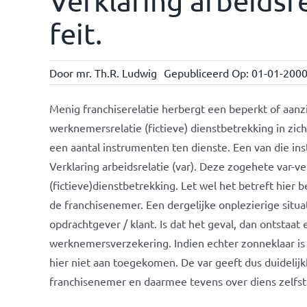
Verklaring arbeidsre
feit.
Door
mr. Th.R. Ludwig
Gepubliceerd Op: 01-01-200
Menig franchiserelatie herbergt een beperkt of aanzi
werknemersrelatie (fictieve) dienstbetrekking in zich
een aantal instrumenten ten dienste. Een van die in
Verklaring arbeidsrelatie (var). Deze zogehete var-v
(fictieve)dienstbetrekking. Let wel het betreft hier 
de franchisenemer. Een dergelijke onplezierige situ
opdrachtgever / klant. Is dat het geval, dan ontstaat
werknemersverzekering. Indien echter zonneklaar is 
hier niet aan toegekomen. De var geeft dus duidelijkh
franchisenemer en daarmee tevens over diens zelfst