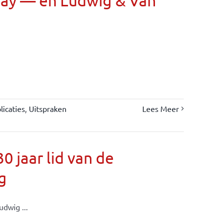
Day — en Ludwig & Van
icaties
,
Uitspraken
Lees Meer
 jaar lid van de
g
dwig ...